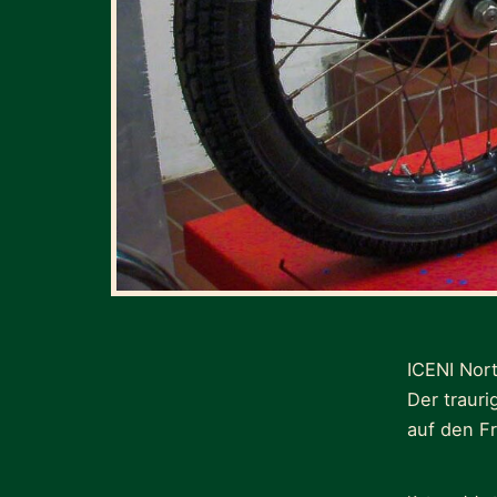
ICENI Nor
Der trauri
auf den F