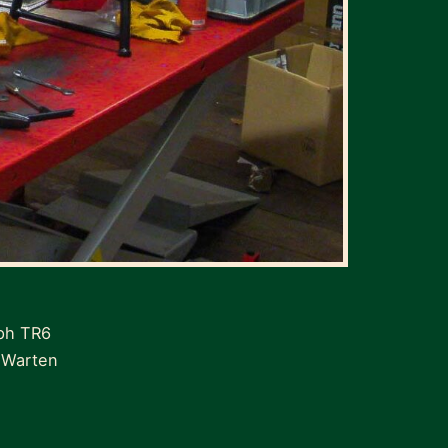
mph TR6
0 Warten